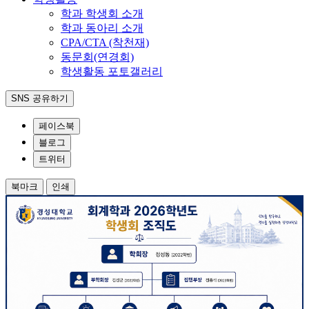
학과 학생회 소개
학과 동아리 소개
CPA/CTA (착천재)
동문회(연경회)
학생활동 포토갤러리
SNS 공유하기
페이스북
블로그
트위터
북마크
인쇄