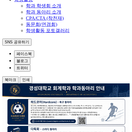
학과 학생회 소개
학과 동아리 소개
CPA/CTA (착천재)
동문회(연경회)
학생활동 포토갤러리
SNS 공유하기
페이스북
블로그
트위터
북마크
인쇄