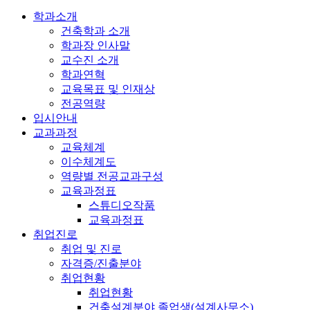
학과소개
건축학과 소개
학과장 인사말
교수진 소개
학과연혁
교육목표 및 인재상
전공역량
입시안내
교과과정
교육체계
이수체계도
역량별 전공교과구성
교육과정표
스튜디오작품
교육과정표
취업진로
취업 및 진로
자격증/진출분야
취업현황
취업현황
건축설계분야 졸업생(설계사무소)