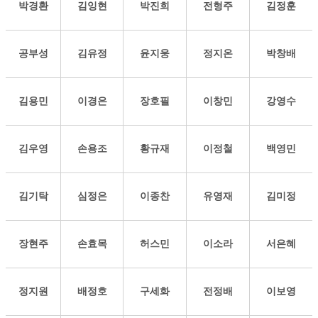
박경환
김잉현
박진희
전형주
김정훈
공부성
김유정
윤지웅
정지온
박창배
김용민
이경은
장호필
이창민
강영수
김우영
손용조
황규재
이정철
백영민
김기탁
심정은
이종찬
유영재
김미정
장현주
손효목
허스민
이소라
서은혜
정지원
배정호
구세화
전정배
이보영