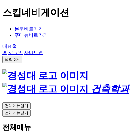
스킵네비게이션
본문바로가기
주메뉴바로가기
대표홈
홈
로그인
사이트맵
팝업
0
건
건축학과
전체메뉴열기
전체메뉴닫기
전체메뉴