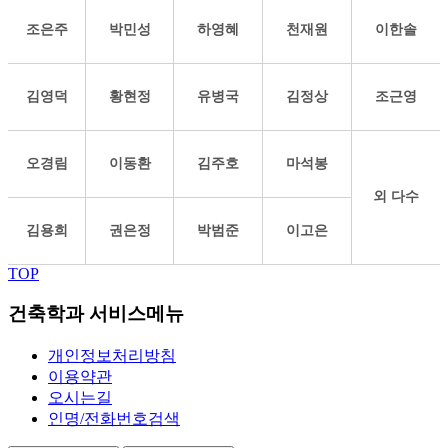
조은주
박민성
하영혜
천재원
이한솔
김영덕
황현정
유병국
김정상
조근영
오경림
이동환
김주호
마석봉
외 다수
김용희
권은정
박범준
이고은
TOP
건축학과 서비스메뉴
개인정보처리방침
이용약관
오시는길
인명/전화번호검색