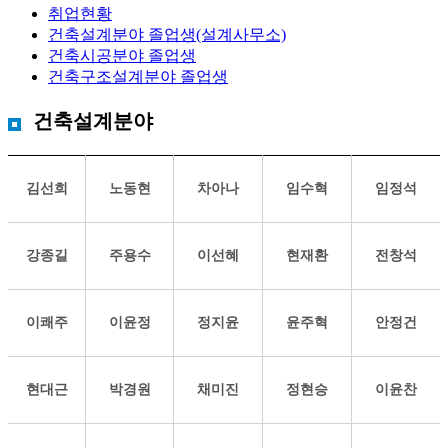
취업현황
건축설계분야 졸업생(설계사무소)
건축시공분야 졸업생
건축구조설계분야 졸업생
건축설계분야
김선희
노동현
차아나
임수혁
임정석
강종길
주용수
이선혜
현재환
전창석
이쾌주
이윤정
정지윤
윤주혁
안정건
현대근
박경원
채미진
정현승
이윤찬