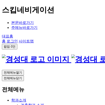
스킵네비게이션
본문바로가기
주메뉴바로가기
대표홈
홈
로그인
사이트맵
팝업
0
건
전체메뉴열기
전체메뉴닫기
전체메뉴
학과소개