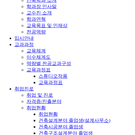
건축학과 소개
학과장 인사말
교수진 소개
학과연혁
교육목표 및 인재상
전공역량
입시안내
교과과정
교육체계
이수체계도
역량별 전공교과구성
교육과정표
스튜디오작품
교육과정표
취업진로
취업 및 진로
자격증/진출분야
취업현황
취업현황
건축설계분야 졸업생(설계사무소)
건축시공분야 졸업생
건축구조설계분야 졸업생