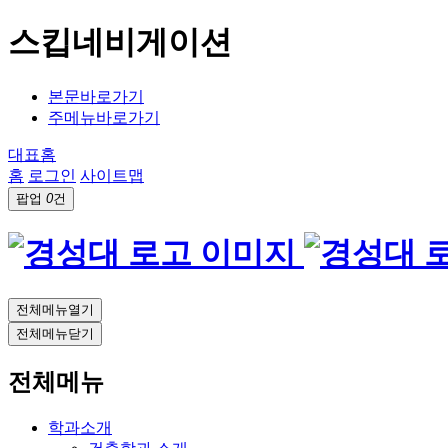
스킵네비게이션
본문바로가기
주메뉴바로가기
대표홈
홈
로그인
사이트맵
팝업
0
건
전체메뉴열기
전체메뉴닫기
전체메뉴
학과소개