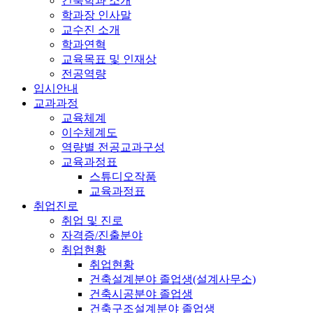
건축학과 소개
학과장 인사말
교수진 소개
학과연혁
교육목표 및 인재상
전공역량
입시안내
교과과정
교육체계
이수체계도
역량별 전공교과구성
교육과정표
스튜디오작품
교육과정표
취업진로
취업 및 진로
자격증/진출분야
취업현황
취업현황
건축설계분야 졸업생(설계사무소)
건축시공분야 졸업생
건축구조설계분야 졸업생