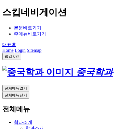
스킵네비게이션
본문바로가기
주메뉴바로가기
대표홈
Home
Login
Sitemap
팝업
0
건
중국학과
전체메뉴열기
전체메뉴닫기
전체메뉴
학과소개
학과소개