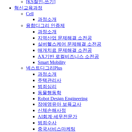
[KS철인-쓰기]
혁신교육과정
Cell
과정소개
융합디그리 인증제
과정소개
지역산업 문제해결 소전공
실버헬스케어 문제해결 소전공
매개치료 문제해결 소전공
AX기반 로컬비즈니스 소전공
Smart Mobility
넥스트디그리Plus
과정소개
주택관리사
범죄심리
동물행동학
Robot Design Engineering
장애영유아 보육교사
신체손해사정
AI회계·세무전문가
범죄수사
중국서비스마케팅