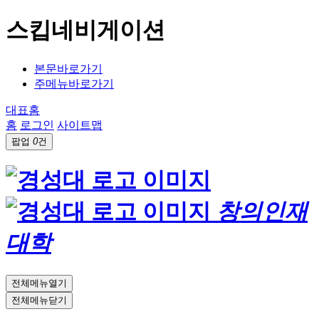
스킵네비게이션
본문바로가기
주메뉴바로가기
대표홈
홈
로그인
사이트맵
팝업
0
건
창의인재
대학
전체메뉴열기
전체메뉴닫기