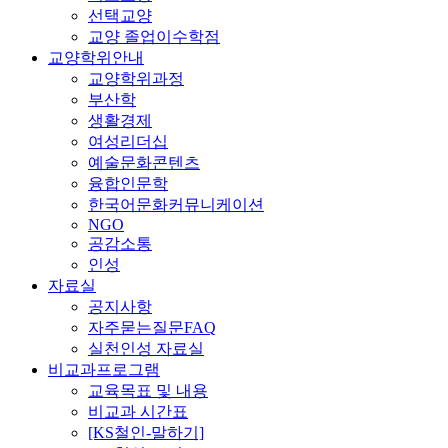
선택교양
교양 졸업이수학점
교양학위안내
교양학위과정
부산학
생활경제
여성리더십
예술문화콘텐츠
융합인문학
한국어문화커뮤니케이션
NGO
공감소통
인성
자료실
공지사항
자주묻는질문FAQ
실천인성 자료실
비교과프로그램
교육목표 및 내용
비교과 시간표
[KS철인-말하기]