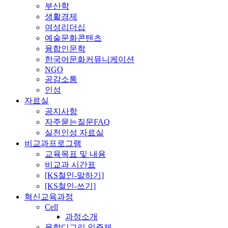
부산학
생활경제
여성리더십
예술문화콘텐츠
융합인문학
한국어문화커뮤니케이션
NGO
공감소통
인성
자료실
공지사항
자주묻는질문FAQ
실천인성 자료실
비교과프로그램
교육목표 및 내용
비교과 시간표
[KS철인-말하기]
[KS철인-쓰기]
혁신교육과정
Cell
과정소개
융합디그리 인증제