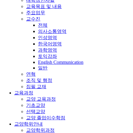
대학장인사말
교육목표 및 내용
주요업무
교수진
전체
의사소통영역
인성영역
한국어영역
과학영역
토익강좌
English Communication
일반
연혁
조직 및 행정
집필 교재
교육과정
교양 교육과정
기초교양
선택교양
교양 졸업이수학점
교양학위안내
교양학위과정