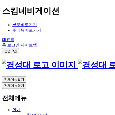
스킵네비게이션
본문바로가기
주메뉴바로가기
대표홈
홈
로그인
사이트맵
팝업
0
건
전체메뉴열기
전체메뉴닫기
전체메뉴
안내