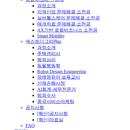
과정소개
지역산업 문제해결 소전공
실버헬스케어 문제해결 소전공
매개치료 문제해결 소전공
AX기반 로컬비즈니스 소전공
Smart Mobility
넥스트디그리Plus
과정소개
주택관리사
범죄심리
동물행동학
Robot Design Engineering
장애영유아 보육교사
신체손해사정
AI회계·세무전문가
범죄수사
중국서비스마케팅
공지사항
[혁신]공지사항
[혁신]자료실
FAQ