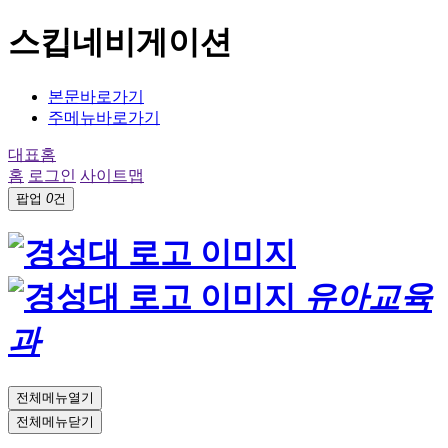
스킵네비게이션
본문바로가기
주메뉴바로가기
대표홈
홈
로그인
사이트맵
팝업
0
건
유아교육
과
전체메뉴열기
전체메뉴닫기