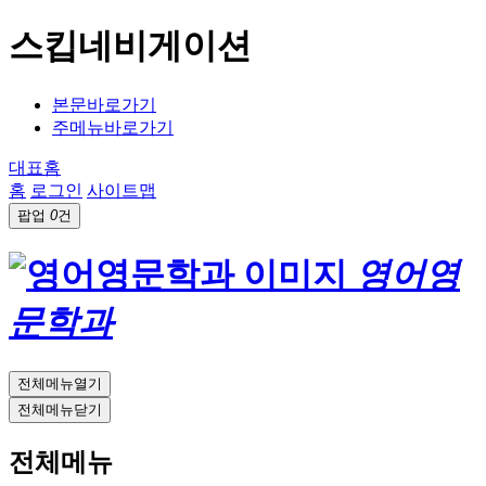
스킵네비게이션
본문바로가기
주메뉴바로가기
대표홈
홈
로그인
사이트맵
팝업
0
건
영어영
문학과
전체메뉴열기
전체메뉴닫기
전체메뉴