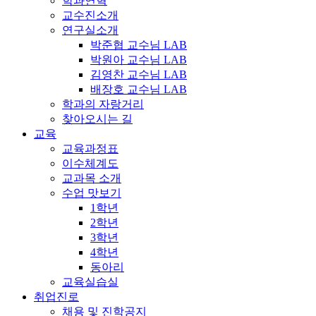
학과연혁
교수진소개
연구실소개
박준협 교수님 LAB
박원아 교수님 LAB
김영찬 교수님 LAB
배장호 교수님 LAB
학과의 자랑거리
찾아오시는 길
교육
교육과정표
이수체계도
교과목 소개
수업 맛보기
1학년
2학년
3학년
4학년
동아리
교육실습실
취업진로
채용 및 진학공지