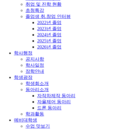
취업 및 진학 현황
초청특강
졸업생 취.창업 인터뷰
2022년 졸업
2023년 졸업
2024년 졸업
2025년 졸업
2026년 졸업
학사행정
공지사항
학사일정
장학안내
학생광장
학생회소개
동아리소개
자작차제작 동아리
자율제어 동아리
드론 동아리
학과활동
예비대학생
수업 맛보기