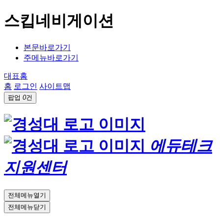
스킵네비게이션
본문바로가기
주메뉴바로가기
대표홈
홈
로그인
사이트맵
팝업
0
건
에듀테크
지원센터
전체메뉴열기
전체메뉴닫기