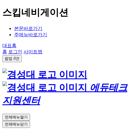
스킵네비게이션
본문바로가기
주메뉴바로가기
대표홈
홈
로그인
사이트맵
팝업
0
건
에듀테크
지원센터
전체메뉴열기
전체메뉴닫기