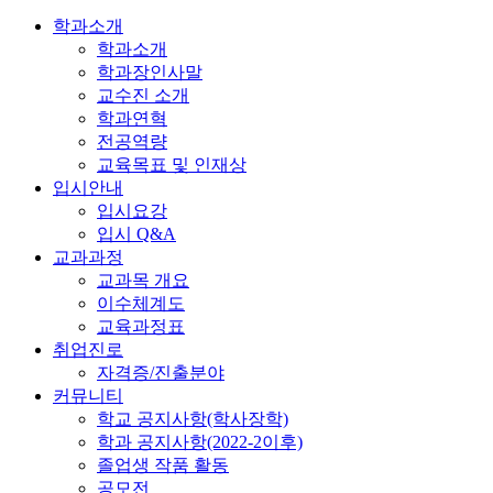
학과소개
학과소개
학과장인사말
교수진 소개
학과연혁
전공역량
교육목표 및 인재상
입시안내
입시요강
입시 Q&A
교과과정
교과목 개요
이수체계도
교육과정표
취업진로
자격증/진출분야
커뮤니티
학교 공지사항(학사장학)
학과 공지사항(2022-2이후)
졸업생 작품 활동
공모전