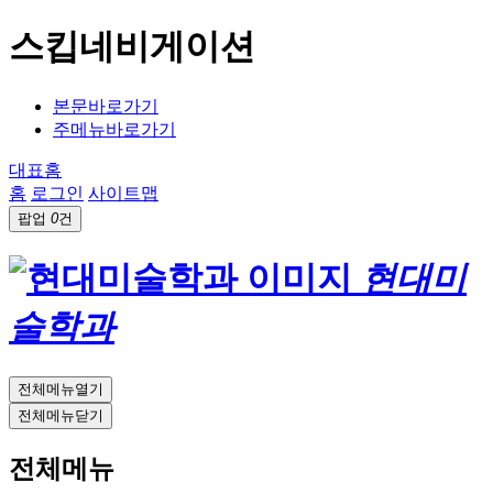
스킵네비게이션
본문바로가기
주메뉴바로가기
대표홈
홈
로그인
사이트맵
팝업
0
건
현대미
술학과
전체메뉴열기
전체메뉴닫기
전체메뉴