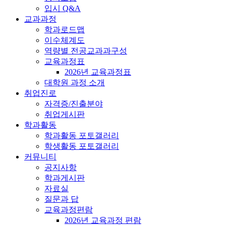
입시 Q&A
교과과정
학과로드맵
이수체계도
역량별 전공교과과구성
교육과정표
2026년 교육과정표
대학원 과정 소개
취업진로
자격증/진출분야
취업게시판
학과활동
학과활동 포토갤러리
학생활동 포토갤러리
커뮤니티
공지사항
학과게시판
자료실
질문과 답
교육과정편람
2026년 교육과정 편람