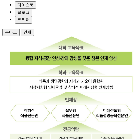
페이스북
블로그
트위터
북마크
인쇄