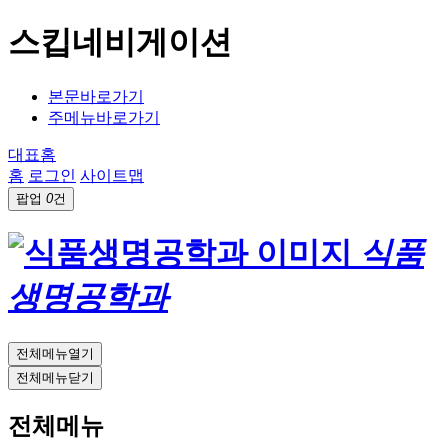
스킵네비게이션
본문바로가기
주메뉴바로가기
대표홈
홈
로그인
사이트맵
팝업
0
건
식품
생명공학과
전체메뉴열기
전체메뉴닫기
전체메뉴