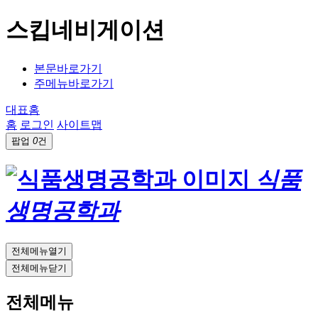
스킵네비게이션
본문바로가기
주메뉴바로가기
대표홈
홈
로그인
사이트맵
팝업
0
건
식품
생명공학과
전체메뉴열기
전체메뉴닫기
전체메뉴