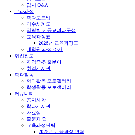
입시 Q&A
교과과정
학과로드맵
이수체계도
역량별 전공교과과구성
교육과정표
2026년 교육과정표
대학원 과정 소개
취업진로
자격증/진출분야
취업게시판
학과활동
학과활동 포토갤러리
학생활동 포토갤러리
커뮤니티
공지사항
학과게시판
자료실
질문과 답
교육과정편람
2026년 교육과정 편람