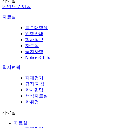
자료실
메인으로 이동
자료실
특수대학원
입학안내
학사정보
자료실
공지사항
Notice & Info
학사편람
자체평가
규정/지침
학사편람
서식자료실
학위명
자료실
자료실