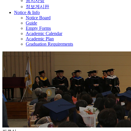
공지사항
정보게시판
Notice & Info
Notice Board
Guide
Empty Forms
Academic Calendar
Academic Plan
Graduation Requirements