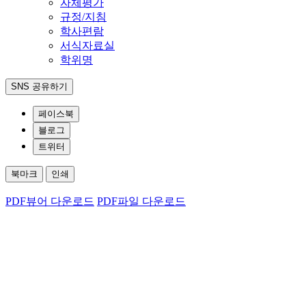
자체평가
규정/지침
학사편람
서식자료실
학위명
SNS 공유하기
페이스북
블로그
트위터
북마크
인쇄
PDF뷰어 다운로드
PDF파일 다운로드