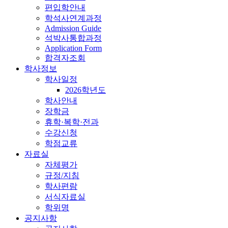
편입학안내
학석사연계과정
Admission Guide
석박사통합과정
Application Form
합격자조회
학사정보
학사일정
2026학년도
학사안내
장학금
휴학·복학·전과
수강신청
학점교류
자료실
자체평가
규정/지침
학사편람
서식자료실
학위명
공지사항