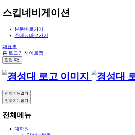
스킵네비게이션
본문바로가기
주메뉴바로가기
대표홈
홈
로그인
사이트맵
팝업
0
건
전체메뉴열기
전체메뉴닫기
전체메뉴
대학원