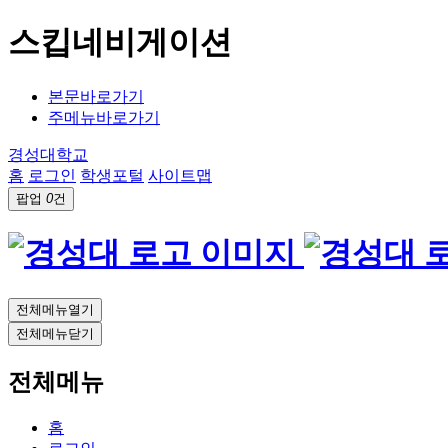
스킵네비게이션
본문바로가기
주메뉴바로가기
경성대학교
홈
로그인
학생포털
사이트맵
팝업
0
건
전체메뉴열기
전체메뉴닫기
전체메뉴
홈