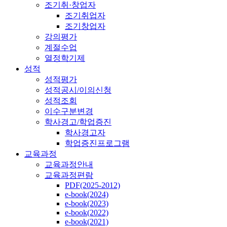
조기취·창업자
조기취업자
조기창업자
강의평가
계절수업
열정학기제
성적
성적평가
성적공시/이의신청
성적조회
이수구분변경
학사경고/학업증진
학사경고자
학업증진프로그램
교육과정
교육과정안내
교육과정편람
PDF(2025-2012)
e-book(2024)
e-book(2023)
e-book(2022)
e-book(2021)