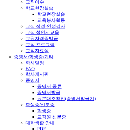
교직이수
학교현장실습
학교현장실습
교육봉사활동
교직 적성·인성검사
교직 성인지교육
교원자격증발급
교직 프로그램
교직자료실
증명서/학생증/기타
학사일정
FAQ
학사게시판
증명서
증명서 종류
증명서발급
원본대조확인(증명서발급기)
학생증/신분증
학생증
교직원 신분증
대학생활 안내
PDF