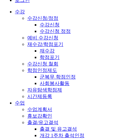
로그인
수강
수강신청/정정
수강신청
수강신청 정정
예비 수강신청
재수강/학점포기
재수강
학점포기
수강신청 철회
학점인정제도
군복무 학점인정
사회봉사활동
자유탐색학점제
시간제등록
수업
수업계획서
휴보강확인
출결/유고결석
출결 및 유고결석
개강 1주차 출석인정