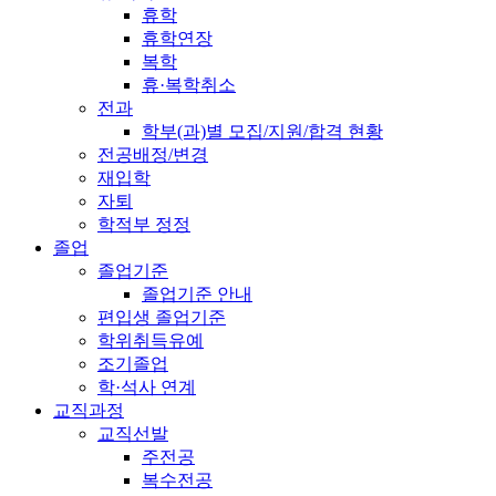
휴학
휴학연장
복학
휴·복학취소
전과
학부(과)별 모집/지원/합격 현황
전공배정/변경
재입학
자퇴
학적부 정정
졸업
졸업기준
졸업기준 안내
편입생 졸업기준
학위취득유예
조기졸업
학·석사 연계
교직과정
교직선발
주전공
복수전공