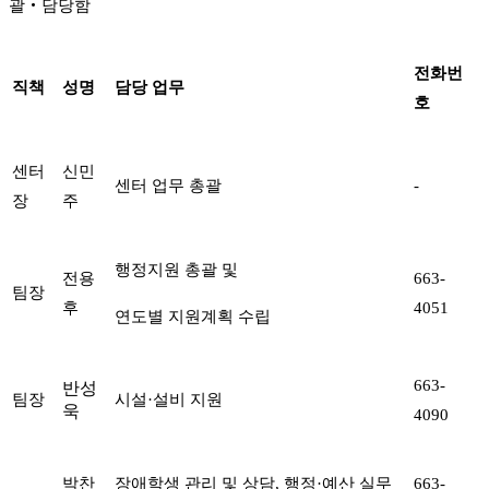
괄‧담당함
전화번
직책
성명
담당 업무
호
센터
신민
센터 업무 총괄
-
장
주
행정지원 총괄 및
전용
663-
팀장
후
4051
연도별 지원계획 수립
663-
반성
팀장
시설·설비 지원
욱
4090
박찬
장애학생 관리 및 상담, 행정·예산 실무
663-