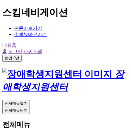
스킵네비게이션
본문바로가기
주메뉴바로가기
대표홈
홈
로그인
사이트맵
팝업
0
건
장
애학생지원센터
전체메뉴열기
전체메뉴닫기
전체메뉴