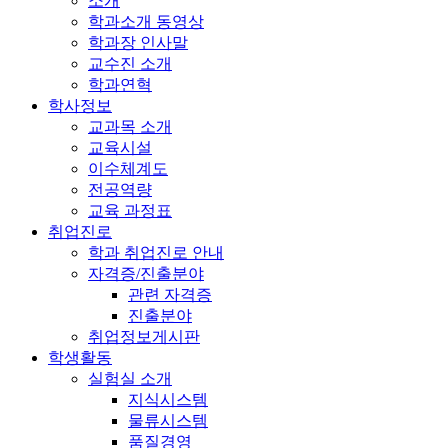
소개
학과소개 동영상
학과장 인사말
교수진 소개
학과연혁
학사정보
교과목 소개
교육시설
이수체계도
전공역량
교육 과정표
취업진로
학과 취업진로 안내
자격증/진출분야
관련 자격증
진출분야
취업정보게시판
학생활동
실험실 소개
지식시스템
물류시스템
품질경영