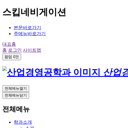
스킵네비게이션
본문바로가기
주메뉴바로가기
대표홈
홈
로그인
사이트맵
팝업
0
건
산업
전체메뉴열기
전체메뉴닫기
전체메뉴
학과소개