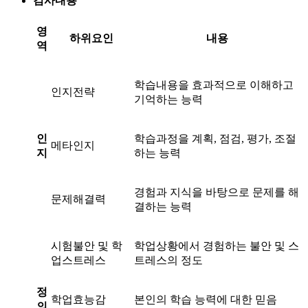
검사내용
영
하위요인
내용
역
학습내용을 효과적으로 이해하고
인지전략
기억하는 능력
인
학습과정을 계획, 점검, 평가, 조절
메타인지
지
하는 능력
경험과 지식을 바탕으로 문제를 해
문제해결력
결하는 능력
시험불안 및 학
학업상황에서 경험하는 불안 및 스
업스트레스
트레스의 정도
정
학업효능감
본인의 학습 능력에 대한 믿음
의