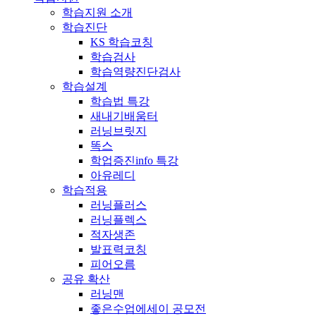
학습지원 소개
학습진단
KS 학습코칭
학습검사
학습역량진단검사
학습설계
학습법 특강
새내기배움터
러닝브릿지
똑스
학업증진info 특강
아유레디
학습적용
러닝플러스
러닝플렉스
적자생존
발표력코칭
피어오름
공유 확산
러닝맨
좋은수업에세이 공모전