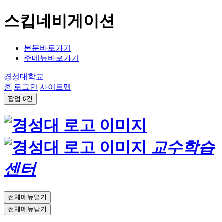
스킵네비게이션
본문바로가기
주메뉴바로가기
경성대학교
홈
로그인
사이트맵
팝업
0
건
교수학습
센터
전체메뉴열기
전체메뉴닫기