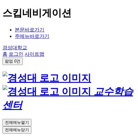
스킵네비게이션
본문바로가기
주메뉴바로가기
경성대학교
홈
로그인
사이트맵
팝업
0
건
교수학습
센터
전체메뉴열기
전체메뉴닫기