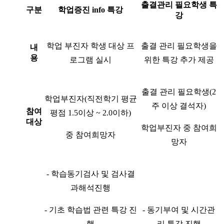
출결관리 필요학생 특
구분
학업증진
info
특강
강
학업 부진자 학생 대상 프
출결 관리 필요학생을
내
용
로그램 실시
위한 특강 추가 제공
출결 관리 필요학생(2
학업부진자(직전학기 평균
주 이상 결석자)
참여
평점 1.5이상 ~ 2.0이하)
대상
학업부진자 중 참여희
중 참여희망자
망자
- 학습동기검사 및 검사결
과해석진행
- 기초 학습법 관련 특강 진
- 동기부여 및 시간관
행
리 특강 진행