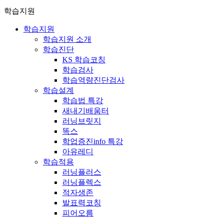
학습지원
학습지원
학습지원 소개
학습진단
KS 학습코칭
학습검사
학습역량진단검사
학습설계
학습법 특강
새내기배움터
러닝브릿지
똑스
학업증진info 특강
아유레디
학습적용
러닝플러스
러닝플렉스
적자생존
발표력코칭
피어오름