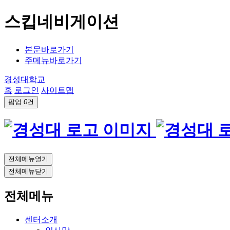
스킵네비게이션
본문바로가기
주메뉴바로가기
경성대학교
홈
로그인
사이트맵
팝업
0
건
전체메뉴열기
전체메뉴닫기
전체메뉴
센터소개