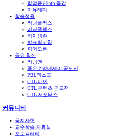
학업증진info 특강
아유레디
학습적용
러닝플러스
러닝플렉스
적자생존
발표력코칭
피어오름
공유 확산
러닝맨
좋은수업에세이 공모전
PBL엑스포
CTL 데이
CTL 콘텐츠 공모전
CTL 서포터즈
커뮤니티
공지사항
교수학습 자료실
포토갤러리