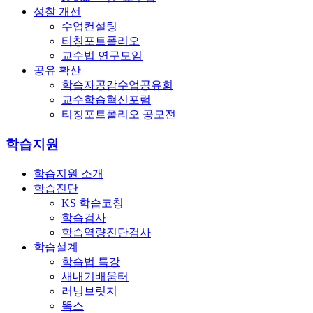
성찰 개선
수업컨설팅
티칭포트폴리오
교수법 연구모임
공유 확산
학습자공감수업공유회
교수학습혁신포럼
티칭포트폴리오 공모전
학습지원
학습지원 소개
학습진단
KS 학습코칭
학습검사
학습역량진단검사
학습설계
학습법 특강
새내기배움터
러닝브릿지
똑스