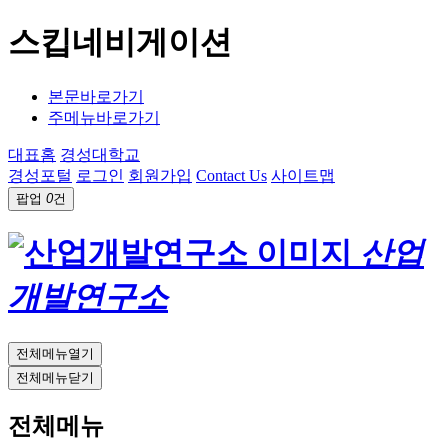
스킵네비게이션
본문바로가기
주메뉴바로가기
대표홈
경성대학교
경성포털
로그인
회원가입
Contact Us
사이트맵
팝업
0
건
산업
개발연구소
전체메뉴열기
전체메뉴닫기
전체메뉴