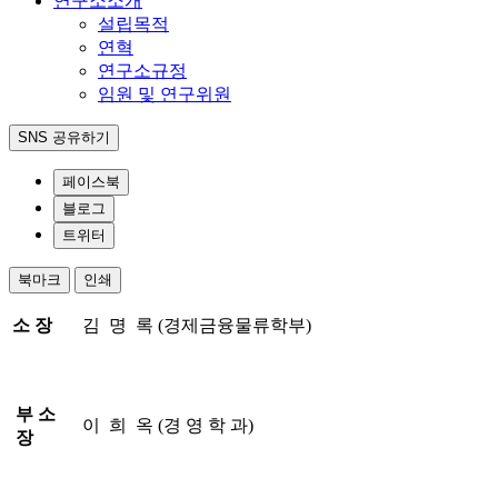
연구소소개
설립목적
연혁
연구소규정
임원 및 연구위원
SNS 공유하기
페이스북
블로그
트위터
북마크
인쇄
소 장
김 명 록 (경제금융물류학부)
부 소
이 희 옥 (경 영 학 과)
장