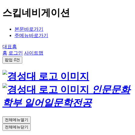
스킵네비게이션
본문바로가기
주메뉴바로가기
대표홈
홈
로그인
사이트맵
팝업
0
건
인문문화
학부 일어일문학전공
전체메뉴열기
전체메뉴닫기