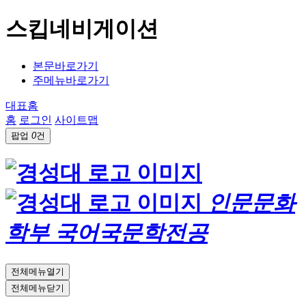
스킵네비게이션
본문바로가기
주메뉴바로가기
대표홈
홈
로그인
사이트맵
팝업
0
건
인문문화
학부 국어국문학전공
전체메뉴열기
전체메뉴닫기