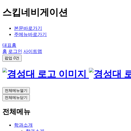
스킵네비게이션
본문바로가기
주메뉴바로가기
대표홈
홈
로그인
사이트맵
팝업
0
건
전체메뉴열기
전체메뉴닫기
전체메뉴
학과소개