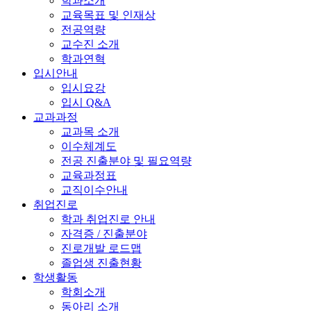
학과소개
교육목표 및 인재상
전공역량
교수진 소개
학과연혁
입시안내
입시요강
입시 Q&A
교과과정
교과목 소개
이수체계도
전공 진출분야 및 필요역량
교육과정표
교직이수안내
취업진로
학과 취업진로 안내
자격증 / 진출분야
진로개발 로드맵
졸업생 진출현황
학생활동
학회소개
동아리 소개