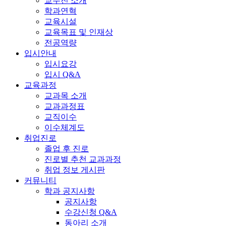
교수진 소개
학과연혁
교육시설
교육목표 및 인재상
전공역량
입시안내
입시요강
입시 Q&A
교육과정
교과목 소개
교과과정표
교직이수
이수체계도
취업진로
졸업 후 진로
진로별 추천 교과과정
취업 정보 게시판
커뮤니티
학과 공지사항
공지사항
수강신청 Q&A
동아리 소개