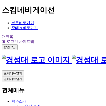
스킵네비게이션
본문바로가기
주메뉴바로가기
대표홈
홈
로그인
사이트맵
팝업
0
건
전체메뉴열기
전체메뉴닫기
전체메뉴
학과소개