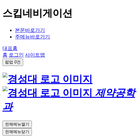
스킵네비게이션
본문바로가기
주메뉴바로가기
대표홈
홈
로그인
사이트맵
팝업
0
건
제약공학
과
전체메뉴열기
전체메뉴닫기