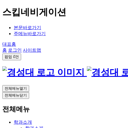
스킵네비게이션
본문바로가기
주메뉴바로가기
대표홈
홈
로그인
사이트맵
팝업
0
건
전체메뉴열기
전체메뉴닫기
전체메뉴
학과소개