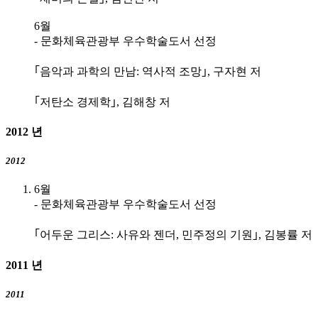
6월
- 문화체육관광부 우수학술도서 선정
｢음악과 과학의 만남: 역사적 조망｣, 구자현 저
｢저탄소 경제학｣, 김해창 저
2012
년
2012
6월
- 문화체육관광부 우수학술도서 선정
｢어두운 그리스: 사유와 젠더, 민주정의 기원｣, 김봉률 저
2011
년
2011