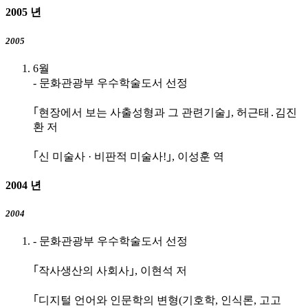
2005
년
2005
6월
- 문화관광부 우수학술도서 선정
｢현장에서 보는 사출성형과 그 관련기술｣, 허근태․김진
환 저
｢신 미술사 · 비판적 미술사!｣, 이성훈 역
2004
년
2004
- 문화관광부 우수학술도서 선정
｢작사생산의 사회사｣, 이현석 저
｢디지털 언어와 인문학의 변형(기호학, 인식론, 고고