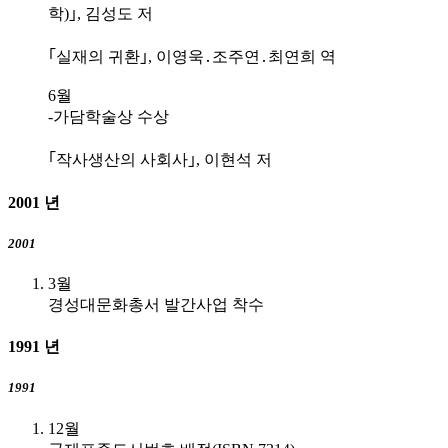
학)｣, 김성도 저
｢실재의 귀환｣, 이영욱․조주연․최연희 역
6월
-가담학술상 수상
｢작사생산의 사회사｣, 이현석 저
2001
년
2001
3월
경성대문화총서 발간사업 착수
1991
년
1991
12월