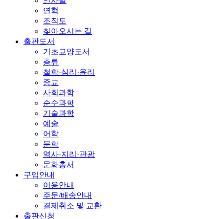
인사말
연혁
조직도
찾아오시는 길
출판도서
기초교양도서
총류
철학·심리·윤리
종교
사회과학
순수과학
기술과학
예술
어학
문학
역사·지리·관광
문화총서
구입안내
이용안내
주문/배송안내
결제취소 및 교환
출판신청