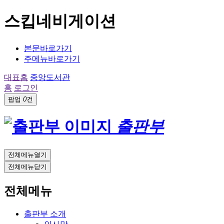
스킵네비게이션
본문바로가기
주메뉴바로가기
대표홈
중앙도서관
홈
로그인
팝업
0
건
출판부
전체메뉴열기
전체메뉴닫기
전체메뉴
출판부 소개