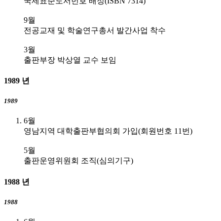
국제표준도서번호 배정(ISBN 7314)
9월
전공교재 및 학술연구총서 발간사업 착수
3월
출판부장 박상열 교수 보임
1989
년
1989
6월
영남지역 대학출판부협의회 가입(회원번호 11번)
5월
출판운영위원회 조직(심의기구)
1988
년
1988