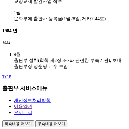
교양교재 발간사업 착수
1월
문화부에 출판사 등록필(1월28일, 제카7-44호)
1984
년
1984
9월
출판부 설치(학칙 제2장 3조와 관련한 부속기관), 초대
출판부장 정순영 교수 보임
TOP
출판부 서비스메뉴
개인정보처리방침
이용약관
오시는길
좌측내용 더보기
우측내용 더보기