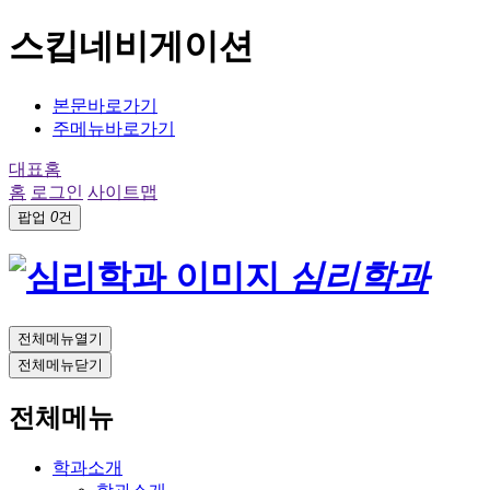
스킵네비게이션
본문바로가기
주메뉴바로가기
대표홈
홈
로그인
사이트맵
팝업
0
건
심리학과
전체메뉴열기
전체메뉴닫기
전체메뉴
학과소개