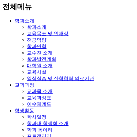
전체메뉴
학과소개
학과소개
교육목표 및 인재상
전공역량
학과연혁
교수진 소개
학과발전계획
대학원 소개
교육시설
임상실습 및 산학협력 의료기관
교과과정
교과목 소개
교육과정표
이수체계도
학생활동
학사일정
학과내 학생회 소개
학과 동아리
포토갤러리