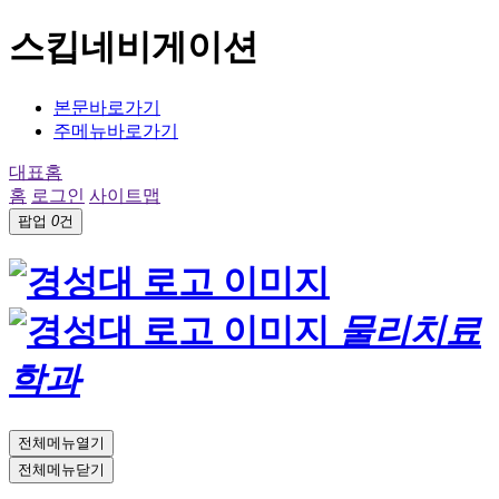
스킵네비게이션
본문바로가기
주메뉴바로가기
대표홈
홈
로그인
사이트맵
팝업
0
건
물리치료
학과
전체메뉴열기
전체메뉴닫기