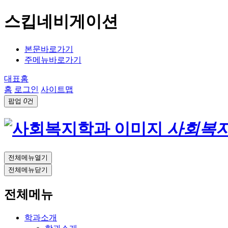
스킵네비게이션
본문바로가기
주메뉴바로가기
대표홈
홈
로그인
사이트맵
팝업
0
건
사회복
전체메뉴열기
전체메뉴닫기
전체메뉴
학과소개