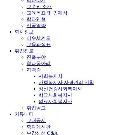
학과소개
교수진 소개
교육목표 및 인재상
학과연혁
전공역량
학사정보
이수체계도
교육과정표
취업진로
진출분야
학과동아리
자격증
사회복지사
사회복지사 자격관리 지침
정신건강사회복지사
학교사회복지사
의료사회복지사
취업공고
커뮤니티
교내공지
학과게시판
수강신청 Q&A