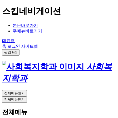
스킵네비게이션
본문바로가기
주메뉴바로가기
대표홈
홈
로그인
사이트맵
팝업
0
건
사회복
지학과
전체메뉴열기
전체메뉴닫기
전체메뉴