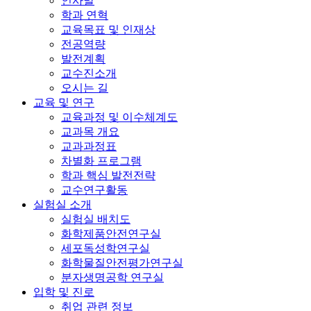
인사말
학과 연혁
교육목표 및 인재상
전공역량
발전계획
교수진소개
오시는 길
교육 및 연구
교육과정 및 이수체계도
교과목 개요
교과과정표
차별화 프로그램
학과 핵심 발전전략
교수연구활동
실험실 소개
실험실 배치도
화학제품안전연구실
세포독성학연구실
화학물질안전평가연구실
분자생명공학 연구실
입학 및 진로
취업 관련 정보