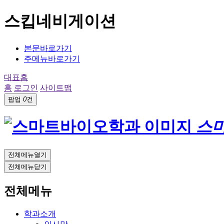
스킵네비게이션
본문바로가기
주메뉴바로가기
대표홈
홈
로그인
사이트맵
팝업
0
건
스
전체메뉴열기
전체메뉴닫기
전체메뉴
학과소개