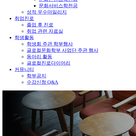
문화서비스학전공
성적 우수마일리지
취업진로
졸업 후 진로
취업 관련 자료실
학생활동
학생회 주관 학부행사
글로컬문화학부 사업단 주관 행사
동아리 활동
글로컬진로다이어리
커뮤니티
학부공지
수강신청 Q&A