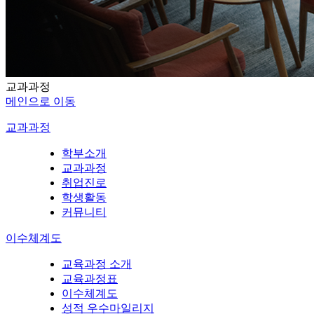
교과과정
메인으로 이동
교과과정
학부소개
교과과정
취업진로
학생활동
커뮤니티
이수체계도
교육과정 소개
교육과정표
이수체계도
성적 우수마일리지