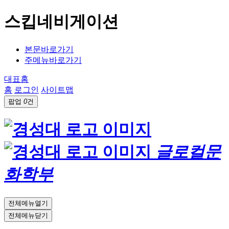
스킵네비게이션
본문바로가기
주메뉴바로가기
대표홈
홈
로그인
사이트맵
팝업
0
건
글로컬문
화학부
전체메뉴열기
전체메뉴닫기