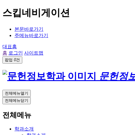
스킵네비게이션
본문바로가기
주메뉴바로가기
대표홈
홈
로그인
사이트맵
팝업
0
건
문헌정
전체메뉴열기
전체메뉴닫기
전체메뉴
학과소개