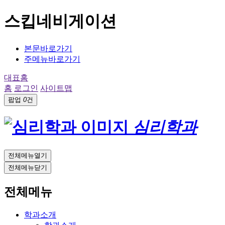
스킵네비게이션
본문바로가기
주메뉴바로가기
대표홈
홈
로그인
사이트맵
팝업
0
건
심리학과
전체메뉴열기
전체메뉴닫기
전체메뉴
학과소개