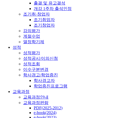
출결 및 유고결석
개강 1주차 출석인정
조기취·창업자
조기취업자
조기창업자
강의평가
계절수업
열정학기제
성적
성적평가
성적공시/이의신청
성적조회
이수구분변경
학사경고/학업증진
학사경고자
학업증진프로그램
교육과정
교육과정안내
교육과정편람
PDF(2025-2012)
e-book(2024)
e-book(2023)