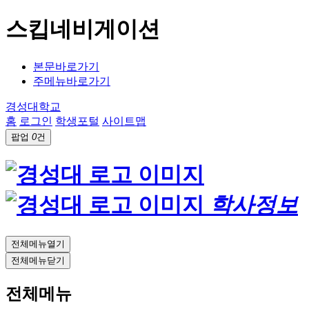
스킵네비게이션
본문바로가기
주메뉴바로가기
경성대학교
홈
로그인
학생포털
사이트맵
팝업
0
건
학사정보
전체메뉴열기
전체메뉴닫기
전체메뉴