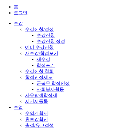
홈
로그인
수강
수강신청/정정
수강신청
수강신청 정정
예비 수강신청
재수강/학점포기
재수강
학점포기
수강신청 철회
학점인정제도
군복무 학점인정
사회봉사활동
자유탐색학점제
시간제등록
수업
수업계획서
휴보강확인
출결/유고결석