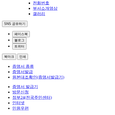
전화번호
부서소개영상
갤러리
SNS 공유하기
페이스북
블로그
트위터
북마크
인쇄
증명서 종류
증명서발급
원본대조확인(증명서발급기)
증명서 발급기
방문신청
정부24(전국주민센터)
인터넷
민원우편