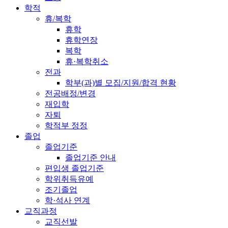
학적
휴/복학
휴학
휴학연장
복학
휴·복학취소
전과
학부(과)별 모집/지원/합격 현황
전공배정/변경
재입학
자퇴
학적부 정정
졸업
졸업기준
졸업기준 안내
편입생 졸업기준
학위취득유예
조기졸업
학·석사 연계
교직과정
교직선발