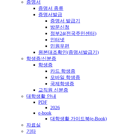
증명서
증명서 종류
증명서발급
증명서 발급기
방문신청
정부24(전국주민센터)
인터넷
민원우편
원본대조확인(증명서발급기)
학생증/신분증
학생증
카드 학생증
모바일 학생증
국제학생증
교직원 신분증
대학생활 안내
PDF
2026
e-book
대학생활 가이드북(e-Book)
자료실
기타