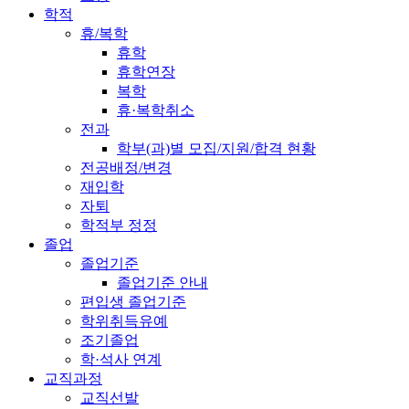
학적
휴/복학
휴학
휴학연장
복학
휴·복학취소
전과
학부(과)별 모집/지원/합격 현황
전공배정/변경
재입학
자퇴
학적부 정정
졸업
졸업기준
졸업기준 안내
편입생 졸업기준
학위취득유예
조기졸업
학·석사 연계
교직과정
교직선발