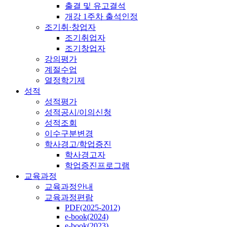
출결 및 유고결석
개강 1주차 출석인정
조기취·창업자
조기취업자
조기창업자
강의평가
계절수업
열정학기제
성적
성적평가
성적공시/이의신청
성적조회
이수구분변경
학사경고/학업증진
학사경고자
학업증진프로그램
교육과정
교육과정안내
교육과정편람
PDF(2025-2012)
e-book(2024)
e-book(2023)