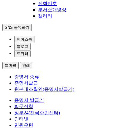
전화번호
부서소개영상
갤러리
SNS 공유하기
페이스북
블로그
트위터
북마크
인쇄
증명서 종류
증명서발급
원본대조확인(증명서발급기)
증명서 발급기
방문신청
정부24(전국주민센터)
인터넷
민원우편