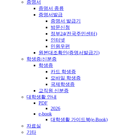
증명서
증명서 종류
증명서발급
증명서 발급기
방문신청
정부24(전국주민센터)
인터넷
민원우편
원본대조확인(증명서발급기)
학생증/신분증
학생증
카드 학생증
모바일 학생증
국제학생증
교직원 신분증
대학생활 안내
PDF
2026
e-book
대학생활 가이드북(e-Book)
자료실
기타