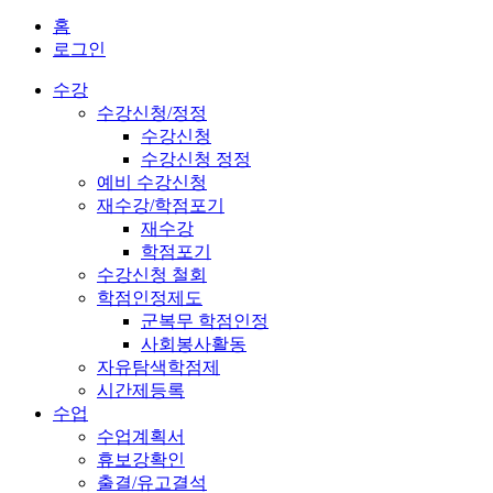
홈
로그인
수강
수강신청/정정
수강신청
수강신청 정정
예비 수강신청
재수강/학점포기
재수강
학점포기
수강신청 철회
학점인정제도
군복무 학점인정
사회봉사활동
자유탐색학점제
시간제등록
수업
수업계획서
휴보강확인
출결/유고결석