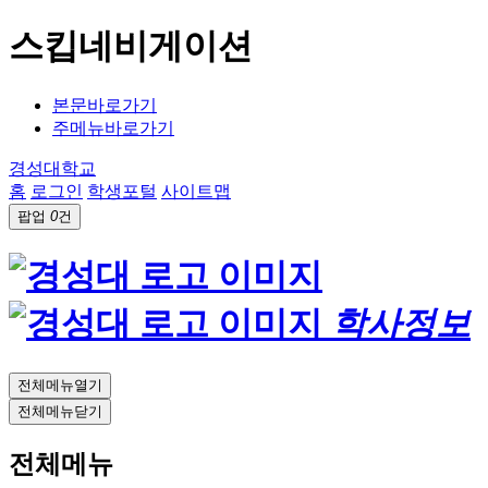
스킵네비게이션
본문바로가기
주메뉴바로가기
경성대학교
홈
로그인
학생포털
사이트맵
팝업
0
건
학사정보
전체메뉴열기
전체메뉴닫기
전체메뉴