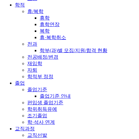
학적
휴/복학
휴학
휴학연장
복학
휴·복학취소
전과
학부(과)별 모집/지원/합격 현황
전공배정/변경
재입학
자퇴
학적부 정정
졸업
졸업기준
졸업기준 안내
편입생 졸업기준
학위취득유예
조기졸업
학·석사 연계
교직과정
교직선발