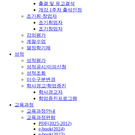
출결 및 유고결석
개강 1주차 출석인정
조기취·창업자
조기취업자
조기창업자
강의평가
계절수업
열정학기제
성적
성적평가
성적공시/이의신청
성적조회
이수구분변경
학사경고/학업증진
학사경고자
학업증진프로그램
교육과정
교육과정안내
교육과정편람
PDF(2025-2012)
e-book(2024)
e-book(2023)