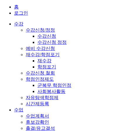
홈
로그인
수강
수강신청/정정
수강신청
수강신청 정정
예비 수강신청
재수강/학점포기
재수강
학점포기
수강신청 철회
학점인정제도
군복무 학점인정
사회봉사활동
자유탐색학점제
시간제등록
수업
수업계획서
휴보강확인
출결/유고결석