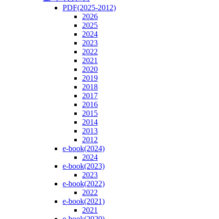
PDF(2025-2012)
2026
2025
2024
2023
2022
2021
2020
2019
2018
2017
2016
2015
2014
2013
2012
e-book(2024)
2024
e-book(2023)
2023
e-book(2022)
2022
e-book(2021)
2021
e-book(2020)