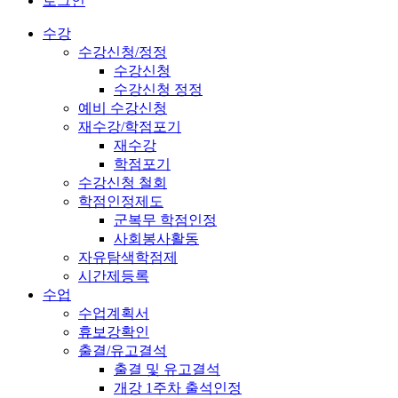
로그인
수강
수강신청/정정
수강신청
수강신청 정정
예비 수강신청
재수강/학점포기
재수강
학점포기
수강신청 철회
학점인정제도
군복무 학점인정
사회봉사활동
자유탐색학점제
시간제등록
수업
수업계획서
휴보강확인
출결/유고결석
출결 및 유고결석
개강 1주차 출석인정