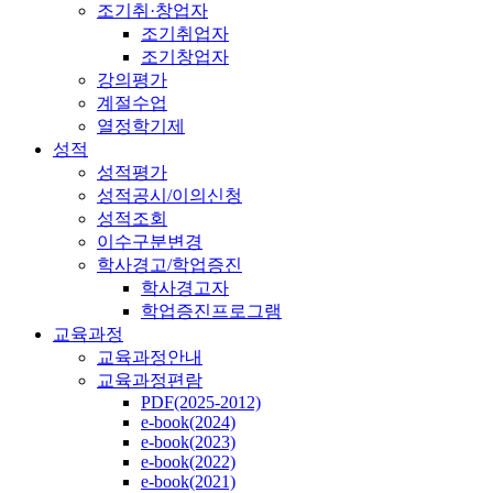
조기취·창업자
조기취업자
조기창업자
강의평가
계절수업
열정학기제
성적
성적평가
성적공시/이의신청
성적조회
이수구분변경
학사경고/학업증진
학사경고자
학업증진프로그램
교육과정
교육과정안내
교육과정편람
PDF(2025-2012)
e-book(2024)
e-book(2023)
e-book(2022)
e-book(2021)