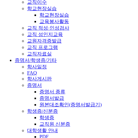
교직이수
학교현장실습
학교현장실습
교육봉사활동
교직 적성·인성검사
교직 성인지교육
교원자격증발급
교직 프로그램
교직자료실
증명서/학생증/기타
학사일정
FAQ
학사게시판
증명서
증명서 종류
증명서발급
원본대조확인(증명서발급기)
학생증/신분증
학생증
교직원 신분증
대학생활 안내
PDF