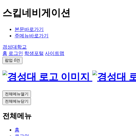
스킵네비게이션
본문바로가기
주메뉴바로가기
경성대학교
홈
로그인
학생포털
사이트맵
팝업
0
건
전체메뉴열기
전체메뉴닫기
전체메뉴
홈