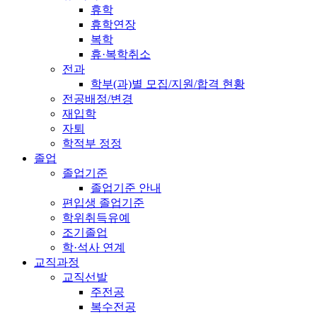
휴학
휴학연장
복학
휴·복학취소
전과
학부(과)별 모집/지원/합격 현황
전공배정/변경
재입학
자퇴
학적부 정정
졸업
졸업기준
졸업기준 안내
편입생 졸업기준
학위취득유예
조기졸업
학·석사 연계
교직과정
교직선발
주전공
복수전공