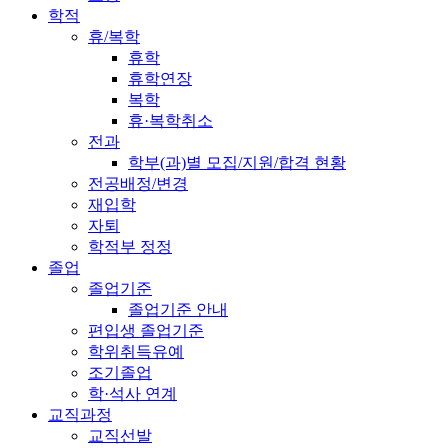
학적
휴/복학
휴학
휴학연장
복학
휴·복학취소
전과
학부(과)별 모집/지원/합격 현황
전공배정/변경
재입학
자퇴
학적부 정정
졸업
졸업기준
졸업기준 안내
편입생 졸업기준
학위취득유예
조기졸업
학·석사 연계
교직과정
교직선발