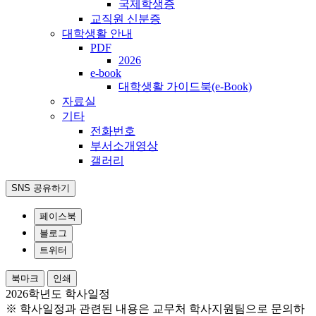
국제학생증
교직원 신분증
대학생활 안내
PDF
2026
e-book
대학생활 가이드북(e-Book)
자료실
기타
전화번호
부서소개영상
갤러리
SNS 공유하기
페이스북
블로그
트위터
북마크
인쇄
2026학년도 학사일정
※ 학사일정과 관련된 내용은 교무처 학사지원팀으로 문의하