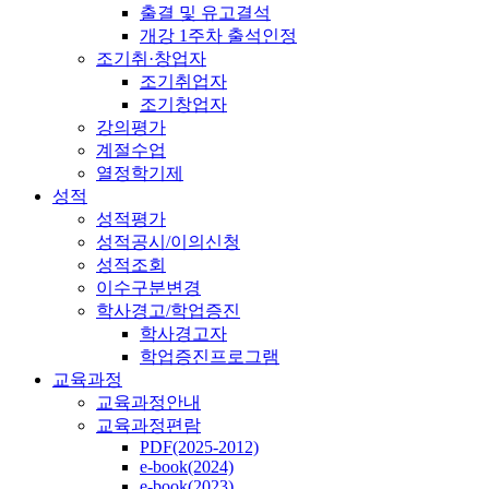
출결 및 유고결석
개강 1주차 출석인정
조기취·창업자
조기취업자
조기창업자
강의평가
계절수업
열정학기제
성적
성적평가
성적공시/이의신청
성적조회
이수구분변경
학사경고/학업증진
학사경고자
학업증진프로그램
교육과정
교육과정안내
교육과정편람
PDF(2025-2012)
e-book(2024)
e-book(2023)