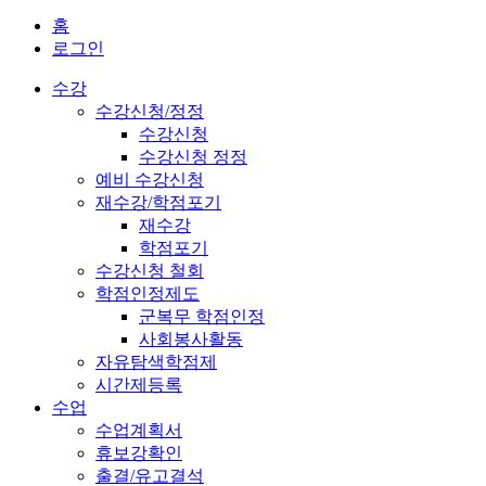
홈
로그인
수강
수강신청/정정
수강신청
수강신청 정정
예비 수강신청
재수강/학점포기
재수강
학점포기
수강신청 철회
학점인정제도
군복무 학점인정
사회봉사활동
자유탐색학점제
시간제등록
수업
수업계획서
휴보강확인
출결/유고결석