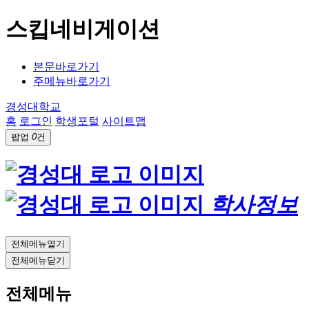
스킵네비게이션
본문바로가기
주메뉴바로가기
경성대학교
홈
로그인
학생포털
사이트맵
팝업
0
건
학사정보
전체메뉴열기
전체메뉴닫기
전체메뉴