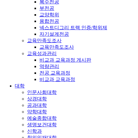
복수전공
부전공
교양학위
융합전공
넥스트디그리 트랙 인증/학위제
자기설계전공
교육만족도조사
교육만족도조사
교육성과관리
비교과 교육과정 게시판
역량관리
전공 교육과정
비교과 교육과정
대학
인문사회대학
상경대학
공과대학
약학대학
예술종합대학
생명보건대학
신학과
창의인재대학