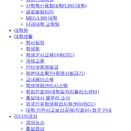
산학혁신융합대학(LINC대학)
글로벌칼리지
MEGA309 대학
단과대학 교학팀
대학원
대학생활
학사일정
학생회
학생군사교육단(ROTC)
국제교류
인터넷증명발급
원본대조확인(증명서발급기)
교내페이스북
학생역량관리시스템
취업진로처(대학일자리플러스센터)
홍보대사 별무리 소식
외국인유학생취업지원센터(ISCC)
대학 안전사고보상공제(치료비) 청구 안내
미디어경성
경성뉴스
홍보영상