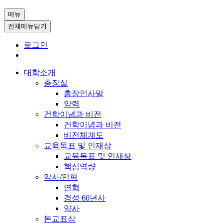
메뉴
전체메뉴닫기
로그인
대학소개
총장실
총장인사말
약력
건학이념과 비전
건학이념과 비전
비전체계도
교육목표 및 인재상
교육목표 및 인재상
핵심역량
약사/연혁
연혁
경성 60년사
약사
본교표상