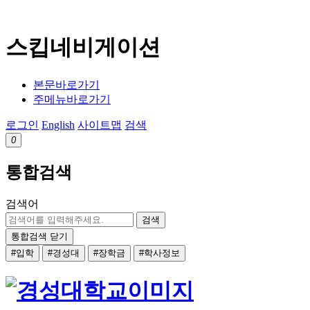
스킵네비게이션
본문바로가기
주메뉴바로가기
로그인
English
사이트맵
검색
0
통합검색
검색어
검색
통합검색 닫기
#입학
#경성대
#장학금
#학사정보