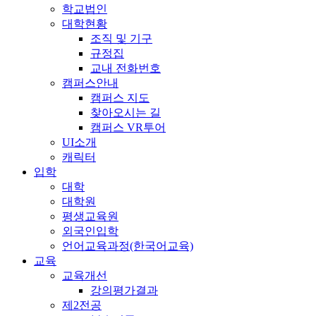
학교법인
대학현황
조직 및 기구
규정집
교내 전화번호
캠퍼스안내
캠퍼스 지도
찾아오시는 길
캠퍼스 VR투어
UI소개
캐릭터
입학
대학
대학원
평생교육원
외국인입학
언어교육과정(한국어교육)
교육
교육개선
강의평가결과
제2전공