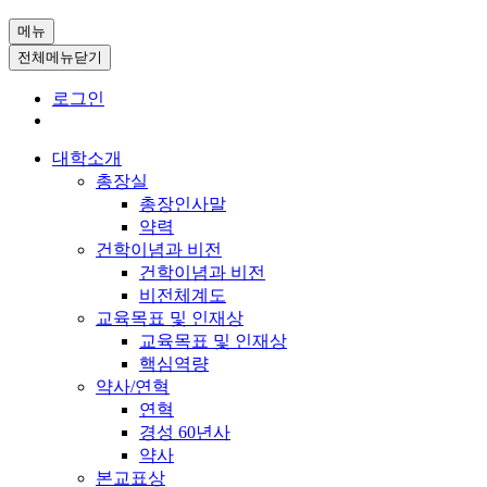
메뉴
전체메뉴닫기
로그인
대학소개
총장실
총장인사말
약력
건학이념과 비전
건학이념과 비전
비전체계도
교육목표 및 인재상
교육목표 및 인재상
핵심역량
약사/연혁
연혁
경성 60년사
약사
본교표상