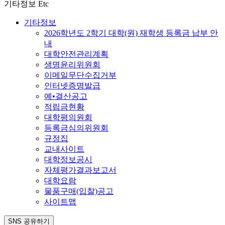
기타정보
Etc
기타정보
2026학년도 2학기 대학(원) 재학생 등록금 납부 안
내
대학안전관리계획
생명윤리위원회
이메일무단수집거부
인터넷증명발급
예•결산공고
적립금현황
대학평의원회
등록금심의위원회
규정집
교내사이트
대학정보공시
자체평가결과보고서
대학요람
물품구매(입찰)공고
사이트맵
SNS 공유하기