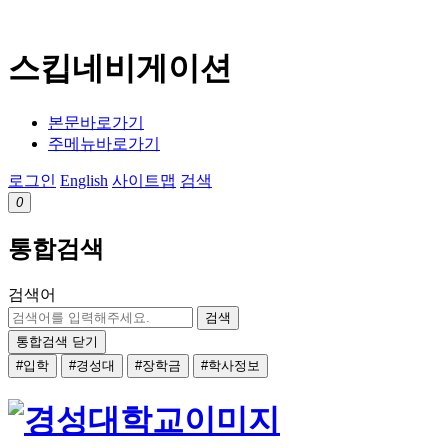
스킵네비게이션
본문바로가기
주메뉴바로가기
로그인
English
사이트맵
검색
0
통합검색
검색어
검색
통합검색 닫기
#입학
#경성대
#장학금
#학사정보