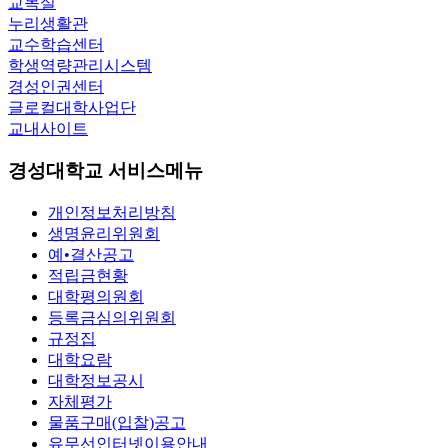
교목실
누리생활관
교수학습센터
학생역량관리시스템
경성인권센터
글로컬대학사업단
교내사이트
경성대학교 서비스메뉴
개인정보처리방침
생명윤리위원회
예•결산공고
적립금현황
대학평의원회
등록금심의위원회
규정집
대학요람
대학정보공시
자체평가
물품구매(입찰)공고
유무선인터넷이용안내