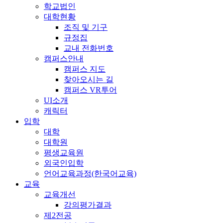
학교법인
대학현황
조직 및 기구
규정집
교내 전화번호
캠퍼스안내
캠퍼스 지도
찾아오시는 길
캠퍼스 VR투어
UI소개
캐릭터
입학
대학
대학원
평생교육원
외국인입학
언어교육과정(한국어교육)
교육
교육개선
강의평가결과
제2전공