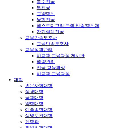
복수전공
부전공
교양학위
융합전공
넥스트디그리 트랙 인증/학위제
자기설계전공
교육만족도조사
교육만족도조사
교육성과관리
비교과 교육과정 게시판
역량관리
전공 교육과정
비교과 교육과정
대학
인문사회대학
상경대학
공과대학
약학대학
예술종합대학
생명보건대학
신학과
창의인재대학