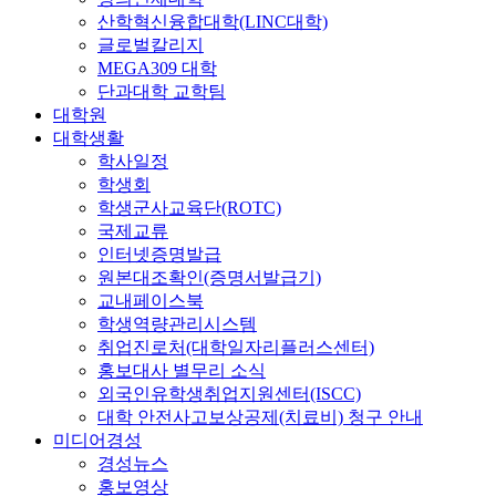
산학혁신융합대학(LINC대학)
글로벌칼리지
MEGA309 대학
단과대학 교학팀
대학원
대학생활
학사일정
학생회
학생군사교육단(ROTC)
국제교류
인터넷증명발급
원본대조확인(증명서발급기)
교내페이스북
학생역량관리시스템
취업진로처(대학일자리플러스센터)
홍보대사 별무리 소식
외국인유학생취업지원센터(ISCC)
대학 안전사고보상공제(치료비) 청구 안내
미디어경성
경성뉴스
홍보영상