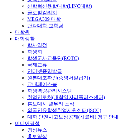
산학혁신융합대학(LINC대학)
글로벌칼리지
MEGA309 대학
단과대학 교학팀
대학원
대학생활
학사일정
학생회
학생군사교육단(ROTC)
국제교류
인터넷증명발급
원본대조확인(증명서발급기)
교내페이스북
학생역량관리시스템
취업진로처(대학일자리플러스센터)
홍보대사 별무리 소식
외국인유학생취업지원센터(ISCC)
대학 안전사고보상공제(치료비) 청구 안내
미디어경성
경성뉴스
홍보영상