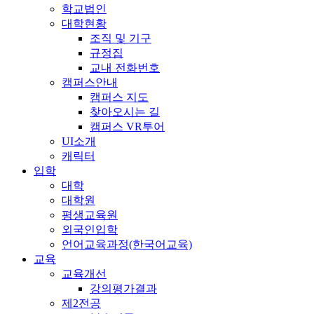
학교법인
대학현황
조직 및 기구
규정집
교내 전화번호
캠퍼스안내
캠퍼스 지도
찾아오시는 길
캠퍼스 VR투어
UI소개
캐릭터
입학
대학
대학원
평생교육원
외국인입학
언어교육과정(한국어교육)
교육
교육개선
강의평가결과
제2전공