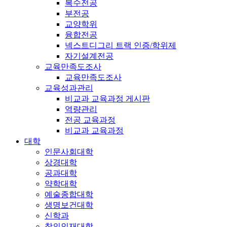
복수전공
부전공
교양학위
융합전공
넥스트디그리 트랙 인증/학위제
자기설계전공
교육만족도조사
교육만족도조사
교육성과관리
비교과 교육과정 게시판
역량관리
전공 교육과정
비교과 교육과정
대학
인문사회대학
상경대학
공과대학
약학대학
예술종합대학
생명보건대학
신학과
창의인재대학