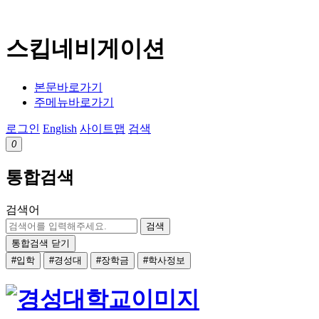
스킵네비게이션
본문바로가기
주메뉴바로가기
로그인
English
사이트맵
검색
0
통합검색
검색어
검색
통합검색 닫기
#입학
#경성대
#장학금
#학사정보