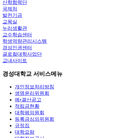
산학협력단
국제처
발전기금
교목실
누리생활관
교수학습센터
학생역량관리시스템
경성인권센터
글로컬대학사업단
교내사이트
경성대학교 서비스메뉴
개인정보처리방침
생명윤리위원회
예•결산공고
적립금현황
대학평의원회
등록금심의위원회
규정집
대학요람