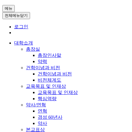
메뉴
전체메뉴닫기
로그인
대학소개
총장실
총장인사말
약력
건학이념과 비전
건학이념과 비전
비전체계도
교육목표 및 인재상
교육목표 및 인재상
핵심역량
약사/연혁
연혁
경성 60년사
약사
본교표상