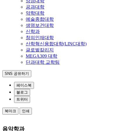
상경대학
공과대학
약학대학
예술종합대학
생명보건대학
신학과
창의인재대학
산학혁신융합대학(LINC대학)
글로벌칼리지
MEGA309 대학
단과대학 교학팀
SNS 공유하기
페이스북
블로그
트위터
북마크
인쇄
음악학과