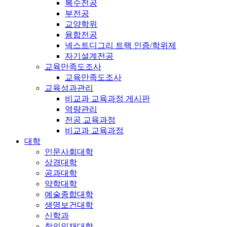
복수전공
부전공
교양학위
융합전공
넥스트디그리 트랙 인증/학위제
자기설계전공
교육만족도조사
교육만족도조사
교육성과관리
비교과 교육과정 게시판
역량관리
전공 교육과정
비교과 교육과정
대학
인문사회대학
상경대학
공과대학
약학대학
예술종합대학
생명보건대학
신학과
창의인재대학