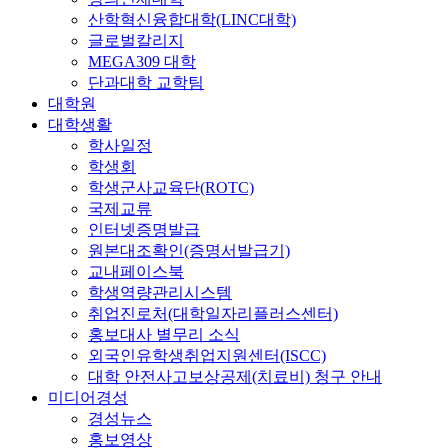
산학혁신융합대학(LINC대학)
글로벌칼리지
MEGA309 대학
단과대학 교학팀
대학원
대학생활
학사일정
학생회
학생군사교육단(ROTC)
국제교류
인터넷증명발급
원본대조확인(증명서발급기)
교내페이스북
학생역량관리시스템
취업진로처(대학일자리플러스센터)
홍보대사 별무리 소식
외국인유학생취업지원센터(ISCC)
대학 안전사고보상공제(치료비) 청구 안내
미디어경성
경성뉴스
홍보영상