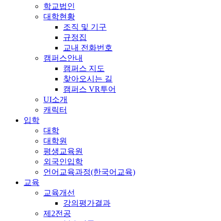
학교법인
대학현황
조직 및 기구
규정집
교내 전화번호
캠퍼스안내
캠퍼스 지도
찾아오시는 길
캠퍼스 VR투어
UI소개
캐릭터
입학
대학
대학원
평생교육원
외국인입학
언어교육과정(한국어교육)
교육
교육개선
강의평가결과
제2전공