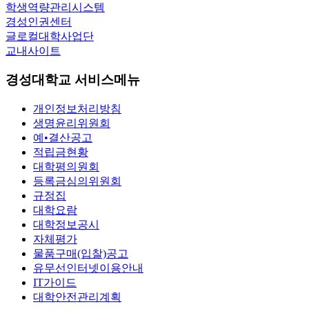
학생역량관리시스템
경성인권센터
글로컬대학사업단
교내사이트
경성대학교 서비스메뉴
개인정보처리방침
생명윤리위원회
예•결산공고
적립금현황
대학평의원회
등록금심의위원회
규정집
대학요람
대학정보공시
자체평가
물품구매(입찰)공고
유무선인터넷이용안내
IT가이드
대학안전관리계획