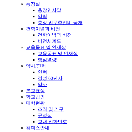
총장실
총장인사말
약력
총장 업무추진비 공개
건학이념과 비전
건학이념과 비전
비전체계도
교육목표 및 인재상
교육목표 및 인재상
핵심역량
약사/연혁
연혁
경성 60년사
약사
본교표상
학교법인
대학현황
조직 및 기구
규정집
교내 전화번호
캠퍼스안내