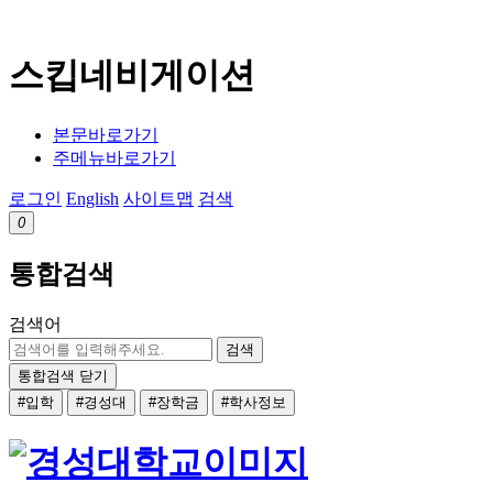
스킵네비게이션
본문바로가기
주메뉴바로가기
로그인
English
사이트맵
검색
0
통합검색
검색어
검색
통합검색 닫기
#입학
#경성대
#장학금
#학사정보