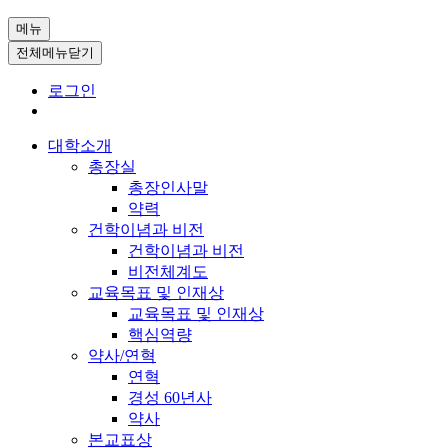
메뉴
전체메뉴닫기
로그인
대학소개
총장실
총장인사말
약력
건학이념과 비전
건학이념과 비전
비전체계도
교육목표 및 인재상
교육목표 및 인재상
핵심역량
약사/연혁
연혁
경성 60년사
약사
본교표상