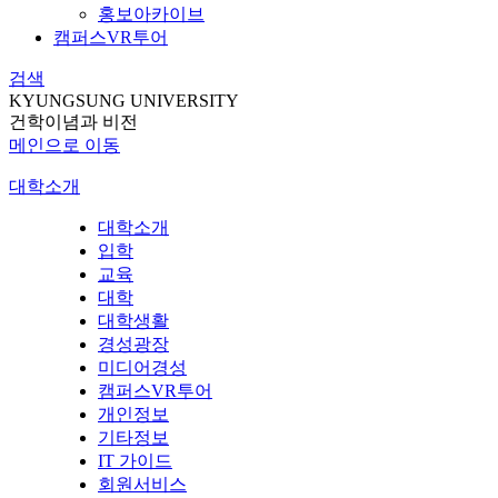
홍보아카이브
캠퍼스VR투어
검색
KYUNGSUNG UNIVERSITY
건학이념과 비전
메인으로 이동
대학소개
대학소개
입학
교육
대학
대학생활
경성광장
미디어경성
캠퍼스VR투어
개인정보
기타정보
IT 가이드
회원서비스