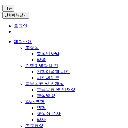
메뉴
전체메뉴닫기
로그인
대학소개
총장실
총장인사말
약력
건학이념과 비전
건학이념과 비전
비전체계도
교육목표 및 인재상
교육목표 및 인재상
핵심역량
약사/연혁
연혁
경성 60년사
약사
본교표상