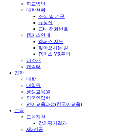
학교법인
대학현황
조직 및 기구
규정집
교내 전화번호
캠퍼스안내
캠퍼스 지도
찾아오시는 길
캠퍼스 VR투어
UI소개
캐릭터
입학
대학
대학원
평생교육원
외국인입학
언어교육과정(한국어교육)
교육
교육개선
강의평가결과
제2전공