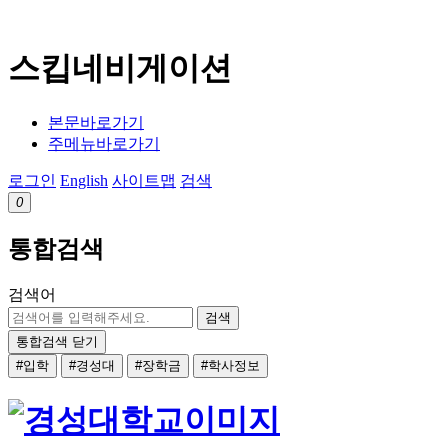
스킵네비게이션
본문바로가기
주메뉴바로가기
로그인
English
사이트맵
검색
0
통합검색
검색어
검색
통합검색 닫기
#입학
#경성대
#장학금
#학사정보