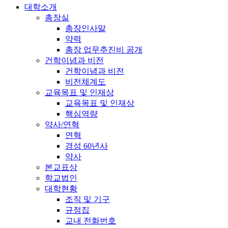
대학소개
총장실
총장인사말
약력
총장 업무추진비 공개
건학이념과 비전
건학이념과 비전
비전체계도
교육목표 및 인재상
교육목표 및 인재상
핵심역량
약사/연혁
연혁
경성 60년사
약사
본교표상
학교법인
대학현황
조직 및 기구
규정집
교내 전화번호