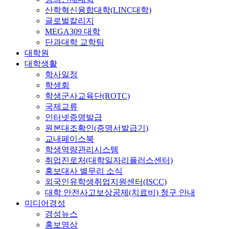
산학혁신융합대학(LINC대학)
글로벌칼리지
MEGA309 대학
단과대학 교학팀
대학원
대학생활
학사일정
학생회
학생군사교육단(ROTC)
국제교류
인터넷증명발급
원본대조확인(증명서발급기)
교내페이스북
학생역량관리시스템
취업진로처(대학일자리플러스센터)
홍보대사 별무리 소식
외국인유학생취업지원센터(ISCC)
대학 안전사고보상공제(치료비) 청구 안내
미디어경성
경성뉴스
홍보영상