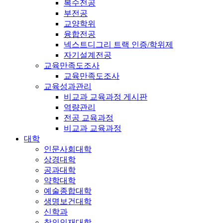
복수전공
부전공
교양학위
융합전공
넥스트디그리 트랙 인증/학위제
자기설계전공
교육만족도조사
교육만족도조사
교육성과관리
비교과 교육과정 게시판
역량관리
전공 교육과정
비교과 교육과정
대학
인문사회대학
상경대학
공과대학
약학대학
예술종합대학
생명보건대학
신학과
창의인재대학