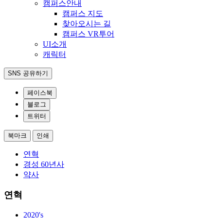
캠퍼스안내
캠퍼스 지도
찾아오시는 길
캠퍼스 VR투어
UI소개
캐릭터
SNS 공유하기
페이스북
블로그
트위터
북마크
인쇄
연혁
경성 60년사
약사
연혁
2020's