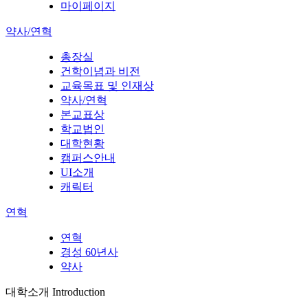
마이페이지
약사/연혁
총장실
건학이념과 비전
교육목표 및 인재상
약사/연혁
본교표상
학교법인
대학현황
캠퍼스안내
UI소개
캐릭터
연혁
연혁
경성 60년사
약사
대학소개
Introduction